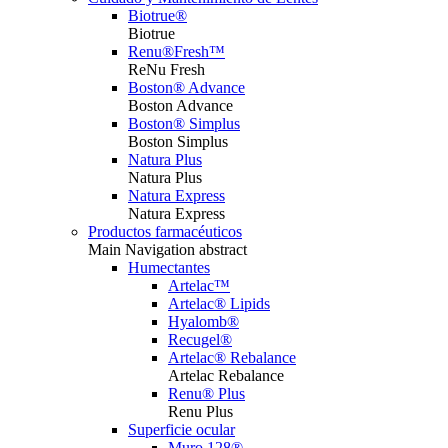
Biotrue®
Biotrue
Renu®Fresh™
ReNu Fresh
Boston® Advance
Boston Advance
Boston® Simplus
Boston Simplus
Natura Plus
Natura Plus
Natura Express
Natura Express
Productos farmacéuticos
Main Navigation abstract
Humectantes
Artelac™
Artelac® Lipids
Hyalomb®
Recugel®
Artelac® Rebalance
Artelac Rebalance
Renu® Plus
Renu Plus
Superficie ocular
Muro 128®