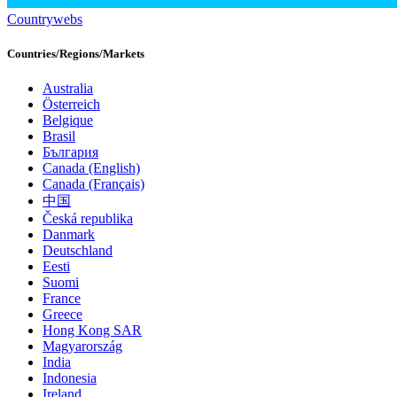
Countrywebs
Countries/Regions/Markets
Australia
Österreich
Belgique
Brasil
България
Canada (English)
Canada (Français)
中国
Česká republika
Danmark
Deutschland
Eesti
Suomi
France
Greece
Hong Kong SAR
Magyarország
India
Indonesia
Ireland