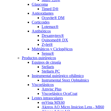
Glaucoma
Timed D®
Antioxidantes
Ocuvite® DM
Corticoides
Lotemax®
Antibióticos
Dexamytrex®
Quinomed® DX
Zylet®
Midriáticos y Ciclopéjicos
Sensu®
Productos quirúrgicos
Equipos de cirugía
Stellaris
Stellaris PC
Instrumental quirúrgico oftálmico
Instrumental Storz Ophtalmics
Viscoelásticos
Amvisc Plus
Viscoelástico OcuCoat
Lentes intraoculares
enVista MX60
Akreos AO Micro Insicion Lens - MI60