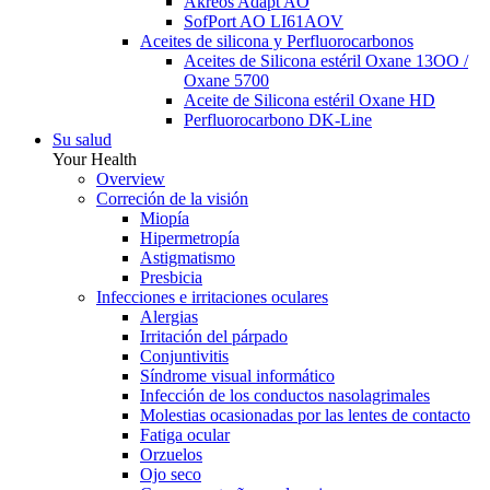
Akreos Adapt AO
SofPort AO LI61AOV
Aceites de silicona y Perfluorocarbonos
Aceites de Silicona estéril Oxane 13OO /
Oxane 5700
Aceite de Silicona estéril Oxane HD
Perfluorocarbono DK-Line
Su salud
Your Health
Overview
Correción de la visión
Miopía
Hipermetropía
Astigmatismo
Presbicia
Infecciones e irritaciones oculares
Alergias
Irritación del párpado
Conjuntivitis
Síndrome visual informático
Infección de los conductos nasolagrimales
Molestias ocasionadas por las lentes de contacto
Fatiga ocular
Orzuelos
Ojo seco