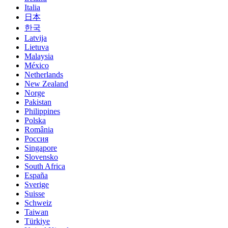
Italia
日本
한국
Latvija
Lietuva
Malaysia
México
Netherlands
New Zealand
Norge
Pakistan
Philippines
Polska
România
Россия
Singapore
Slovensko
South Africa
España
Sverige
Suisse
Schweiz
Taiwan
Türkiye