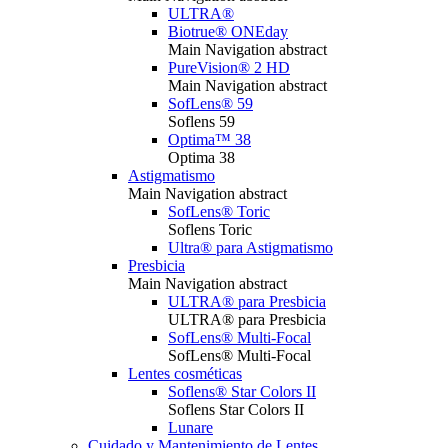
ULTRA®
Biotrue® ONEday
Main Navigation abstract
PureVision® 2 HD
Main Navigation abstract
SofLens® 59
Soflens 59
Optima™ 38
Optima 38
Astigmatismo
Main Navigation abstract
SofLens® Toric
Soflens Toric
Ultra® para Astigmatismo
Presbicia
Main Navigation abstract
ULTRA® para Presbicia
ULTRA® para Presbicia
SofLens® Multi-Focal
SofLens® Multi-Focal
Lentes cosméticas
Soflens® Star Colors II
Soflens Star Colors II
Lunare
Cuidado y Mantenimiento de Lentes